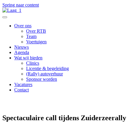
Spring naar content
Over ons
Over RTB
Team
Voertuigen
Nieuws
Agenda
Wat wij bieden
Clinics
Licentie & begeleiding
(Rally) autoverhuur
Sponsor worden
Vacatures
Contact
Terug naar het nieuwsoverzicht
Spectaculaire call tijdens Zuiderzeerally