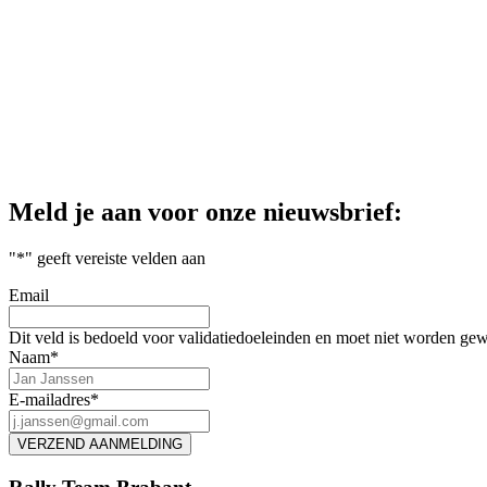
los! Onze eerste rally was een succes! En we kunnen niet wachten om
Eet je mee?
Ook deze race voorzag Kookie ons van de broodnodige energie met zijn 
Foto’s:
Venster Fotografie
Meld je aan voor onze nieuwsbrief:
"
*
" geeft vereiste velden aan
Email
Dit veld is bedoeld voor validatiedoeleinden en moet niet worden gew
Naam
*
E-mailadres
*