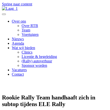
Spring naar content
Over ons
Over RTB
Team
Voertuigen
Nieuws
Agenda
Wat wij bieden
Clinics
Licentie & begeleiding
(Rally) autoverhuur
Sponsor worden
Vacatures
Contact
Terug naar het nieuwsoverzicht
Rookie Rally Team handhaaft zich in
subtop tijdens ELE Rally