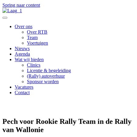
Spring naar content
Over ons
Over RTB
Team
Voertuigen
Nieuws
Agenda
Wat wij bieden
Clinics
Licentie & begeleiding
(Rally) autoverhuur
Sponsor worden
Vacatures
Contact
Terug naar het nieuwsoverzicht
Pech voor Rookie Rally Team in de Rally
van Wallonie