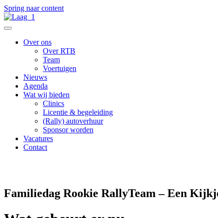
Spring naar content
Over ons
Over RTB
Team
Voertuigen
Nieuws
Agenda
Wat wij bieden
Clinics
Licentie & begeleiding
(Rally) autoverhuur
Sponsor worden
Vacatures
Contact
Terug naar het nieuwsoverzicht
Familiedag Rookie RallyTeam – Een Kijkj